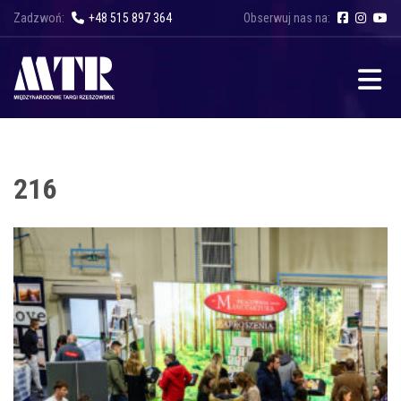
Zadzwoń:
+48 515 897 364
Obserwuj nas na:
216