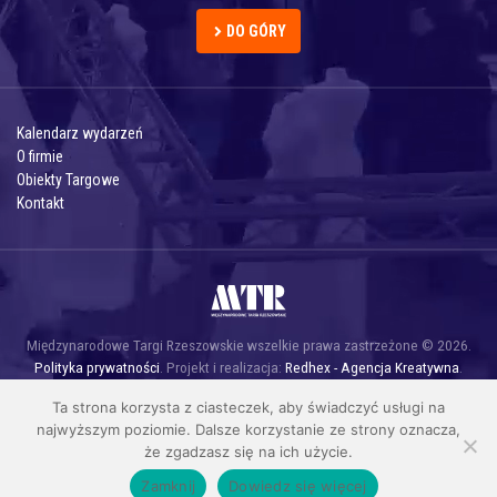
DO GÓRY
Kalendarz wydarzeń
O firmie
Obiekty Targowe
Kontakt
Międzynarodowe Targi Rzeszowskie wszelkie prawa zastrzeżone © 2026.
Polityka prywatności
. Projekt i realizacja:
Redhex - Agencja Kreatywna
.
Ta strona korzysta z ciasteczek, aby świadczyć usługi na
najwyższym poziomie. Dalsze korzystanie ze strony oznacza,
że zgadzasz się na ich użycie.
Zamknij
Dowiedz się więcej